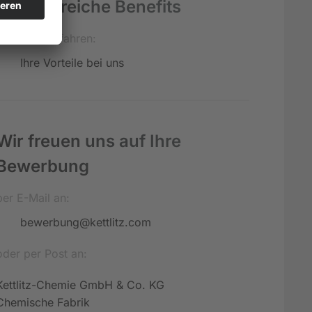
Umfangreiche Benefits
hier mehr erfahren:
Ihre Vorteile bei uns
Wir freuen uns auf Ihre
Bewerbung
per E-Mail an:
bewerbung@kettlitz.com
oder per Post an:
Kettlitz-Chemie GmbH & Co. KG
Chemische Fabrik