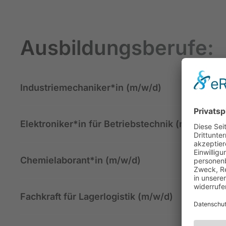
Ausbildungsberufe:
Industriemechaniker*in (m/w/d)
Elektroniker*in für Betriebstechnik (m/w/d)
Chemielaborant*in (m/w/d)
Fachkraft für Lagerlogistik (m/w/d)