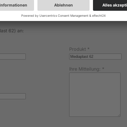
nfordern
last 62) an:
Produkt
*
Ihre Mitteilung:
*