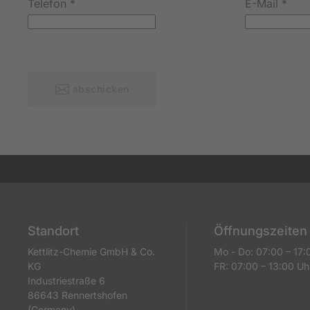
Telefon
*
E-Mail
*
abschicken
Standort
Öffnungszeiten
Kettlitz-Chemie GmbH & Co.
Mo - Do: 07:00 – 17:
KG
FR: 07:00 – 13:00 Uh
Industriestraße 6
86643 Rennertshofen
(Germany)