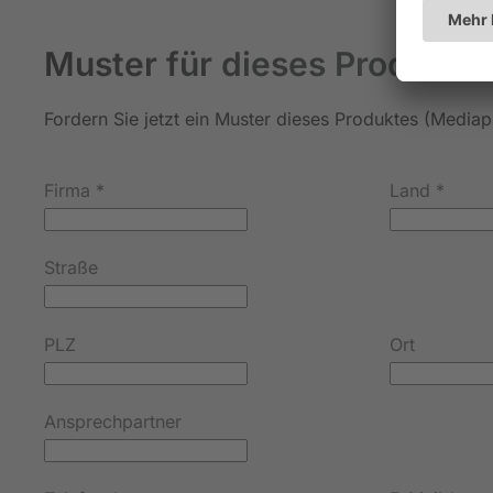
Muster für dieses Produkt a
Fordern Sie jetzt ein Muster dieses Produktes (Mediap
Firma
*
Land
*
Straße
PLZ
Ort
Ansprechpartner