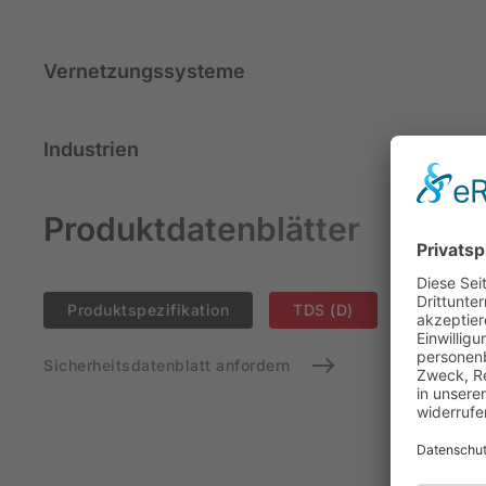
Vernetzungssysteme
Industrien
Produktdatenblätter
Produktspezifikation
TDS (D)
TDS (EN
Sicherheitsdatenblatt anfordern