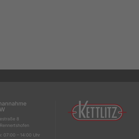
nannahme
KW
iestraße 8
Rennertshofen
: 07:00 – 14:00 Uhr